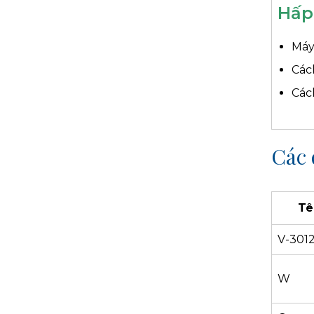
Hấp
Máy
Các
Các
Các 
Tê
V-301
W