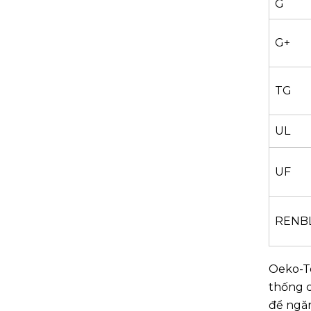
G
G+
TG
UL
UF
RENB
Oeko-T
thống c
để ngăn