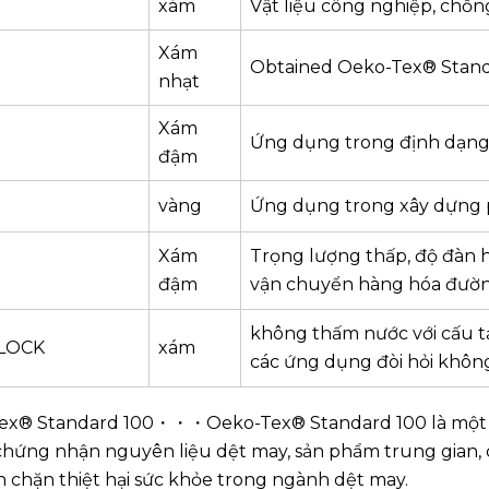
xám
Vật liệu công nghiệp, chốn
Xám
Obtained Oeko-Tex® Standa
nhạt
Xám
Ứng dụng trong định dạng
đậm
vàng
Ứng dụng trong xây dựng p
Xám
Trọng lượng thấp, độ đàn h
đậm
vận chuyển hàng hóa đường
không thấm nước với cấu t
LOCK
xám
các ứng dụng đòi hỏi không 
ex® Standard 100・・・Oeko-Tex® Standard 100 là một t
hứng nhận nguyên liệu dệt may, sản phẩm trung gian, cá
 chặn thiệt hại sức khỏe trong ngành dệt may.