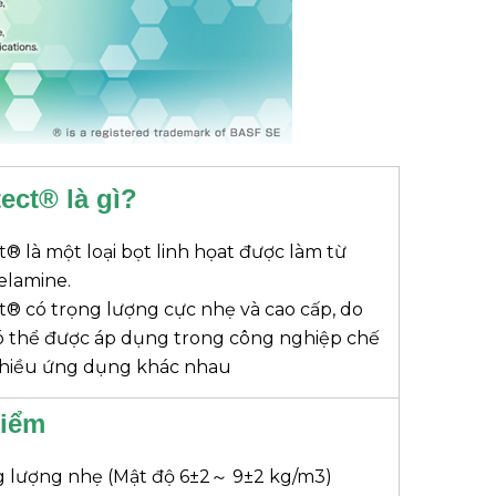
ect® là gì?
® là một loại bọt linh họat được làm từ
lamine.
t® có trọng lượng cực nhẹ và cao cấp, do
ó thể được áp dụng trong công nghiệp chế
nhiều ứng dụng khác nhau
điểm
 lượng nhẹ (Mật độ 6±2～ 9±2 kg/m3)