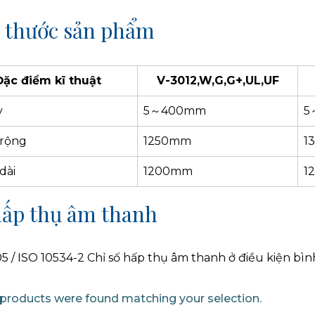
 thước sản phẩm
Đặc điểm kĩ thuật
V-3012,W,G,G+,UL,UF
y
5～400mm
5
 rộng
1250mm
1
dài
1200mm
1
hấp thụ âm thanh
05 / ISO 10534-2 Chỉ số hấp thụ âm thanh ở điều kiện bì
products were found matching your selection.