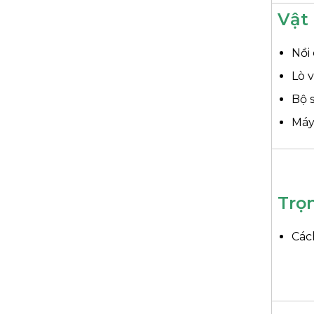
Vật 
Nồi 
Lò v
Bộ 
Máy
Trọ
Các