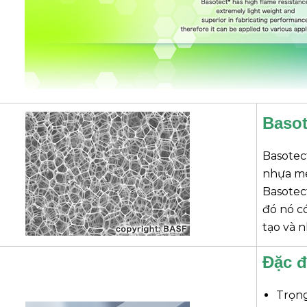
Basot
Basotect
nhựa me
Basotec
đó nó c
tạo và 
Đặc 
Trọng