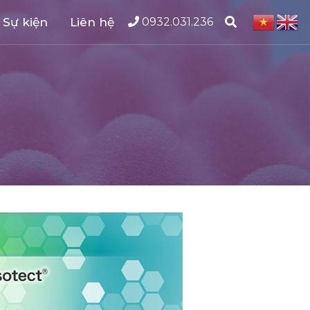
 Sự kiện
Liên hệ
0932.031.236