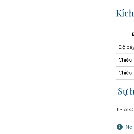
Kích
Độ dà
Chiều
Chiều 
Sự 
JIS A14
No 