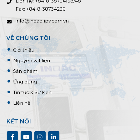
Liên hệ: +84-8-38734138/48
Fax: +84-8-38734236
info@inoac-ipv.com.vn
VỀ CHÚNG TÔI
Giới thiệu
Nguyên vật liệu
Sản phẩm
Ứng dụng
Tin tức & Sự kiện
Liên hệ
KẾT NỐI