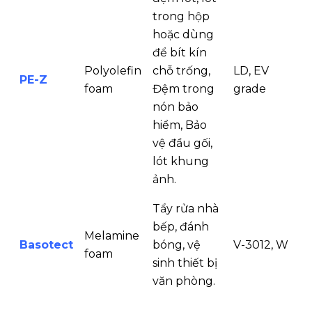
trong hộp
hoặc dùng
để bít kín
Polyolefin
chỗ trống,
LD, EV
PE-Z
foam
Đệm trong
grade
nón bảo
hiểm, Bảo
vệ đầu gối,
lót khung
ảnh.
Tẩy rửa nhà
bếp, đánh
Melamine
Basotect
bóng, vệ
V-3012, W
foam
sinh thiết bị
văn phòng.