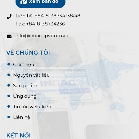
Xem bản đồ
Liên hệ: +84-8-38734138/48
Fax: +84-8-38734236
info@inoac-ipv.com.vn
VỀ CHÚNG TÔI
Giới thiệu
Nguyên vật liệu
Sản phẩm
Ứng dụng
Tin tức & Sự kiện
Liên hệ
KẾT NỐI