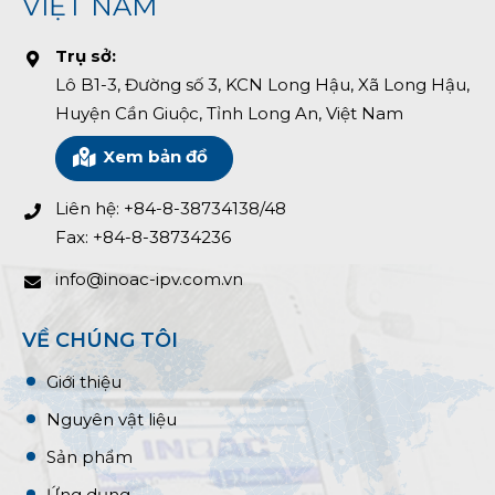
VIỆT NAM
Trụ sở:
Lô B1-3, Đường số 3, KCN Long Hậu, Xã Long Hậu,
Huyện Cần Giuộc, Tỉnh Long An, Việt Nam
Xem bản đồ
Liên hệ: +84-8-38734138/48
Fax: +84-8-38734236
info@inoac-ipv.com.vn
VỀ CHÚNG TÔI
Giới thiệu
Nguyên vật liệu
Sản phẩm
Ứng dụng