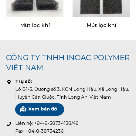
Mút lọc khí
Mút lọc khí
CÔNG TY TNHH INOAC POLYMER
VIỆT NAM
Trụ sở:
Lô B1-3, Đường số 3, KCN Long Hậu, Xã Long Hậu,
Huyện Cần Giuộc, Tỉnh Long An, Việt Nam
Xem bản đồ
Liên hệ: +84-8-38734138/48
Fax: +84-8-38734236