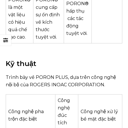
PORON®
là một
cung cấp
hấp thụ
vật liệu
sự ổn định
các tác
có hiệu
về kích
động
quả chế
thước
tuyệt vời.
tạo cao.
tuyệt vời.
Kỹ thuật
Trình bày về PORON PLUS, dựa trên công nghệ
nội bộ của ROGERS INOAC CORPORATION.
Công
nghệ
Công nghệ pha
Công nghệ xử lý
đúc
trộn đặc biệt
bề mặt đặc biệt
tích