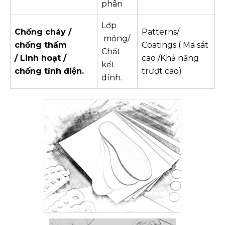
phân
Lớp
Chống cháy /
Patterns/
mỏng/
chống thấm
Coatings ( Ma sát
Chất
/
Linh hoạt
/
cao /Khả năng
kết
chống tĩnh
điện.
trượt cao)
dính.