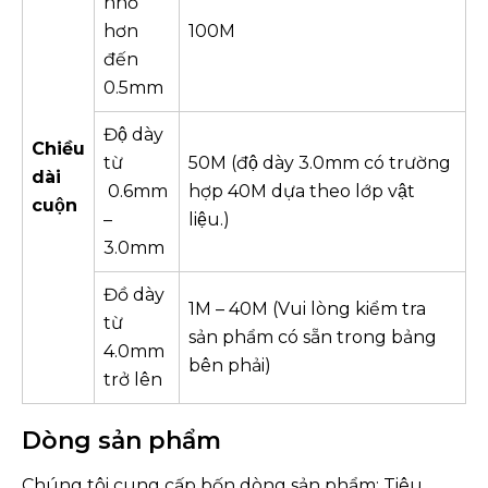
nhỏ
hơn
100M
đến
0.5mm
Độ dày
Chiều
từ
50M (độ dày 3.0mm có trường
dài
0.6mm
hợp 40M dựa theo lớp vật
cuộn
–
liệu.)
3.0mm
Đồ dày
1M – 40M (Vui lòng kiểm tra
từ
sản phẩm có sẵn trong bảng
4.0mm
bên phải)
trở lên
Dòng sản phẩm
Chúng tôi cung cấp bốn dòng sản phẩm: Tiêu