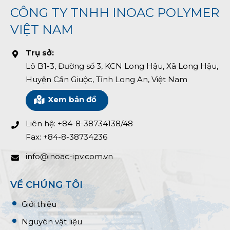
CÔNG TY TNHH INOAC POLYMER
VIỆT NAM
Trụ sở:
Lô B1-3, Đường số 3, KCN Long Hậu, Xã Long Hậu,
Huyện Cần Giuộc, Tỉnh Long An, Việt Nam
Xem bản đồ
Liên hệ: +84-8-38734138/48
Fax: +84-8-38734236
info@inoac-ipv.com.vn
VỀ CHÚNG TÔI
Giới thiệu
Nguyên vật liệu