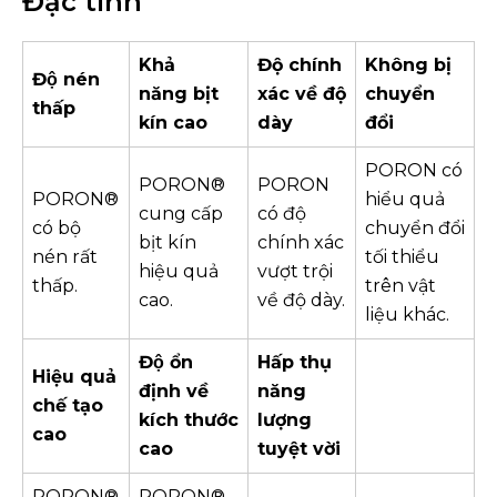
Đặc tính
K
hả
Đ
ộ chính
Không bị
Độ nén
năng
bịt
xác
về
độ
chuyển
thấp
kín
cao
dày
đổi
PORON có
PORON®
PORON
PORON®
hiểu quả
cung cấp
có độ
có bộ
chuyển đổi
bịt kín
chính xác
nén rất
tối thiểu
hiệu quả
vượt trội
thấp.
trên vật
cao.
về độ dày.
liệu khác.
Độ ổn
Hấp thụ
H
iệu quả
định về
năng
chế tạo
kích thước
lượng
cao
cao
tuyệt vời
PORON®
PORON®