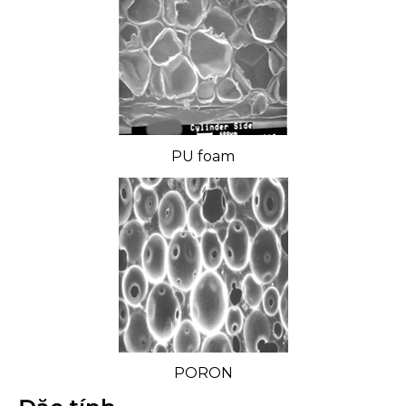
PU foam
PORON