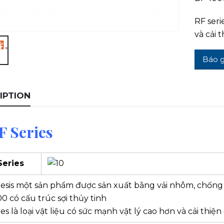
RF seri
và cải 
Báo g
IPTION
F Series
Series
iesis một sản phẩm được sản xuất bằng vải nhôm, chống 
0 có cấu trúc sợi thủy tinh
ies là loại vật liệu có sức mạnh vật lý cao hơn và cải thiệ