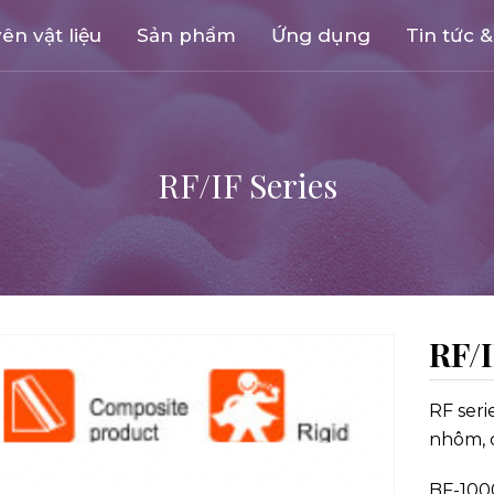
ên vật liệu
Sản phẩm
Ứng dụng
Tin tức &
RF/IF Series
RF/I
RF seri
nhôm, 
BF-1000