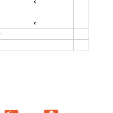
ο
ο
ο