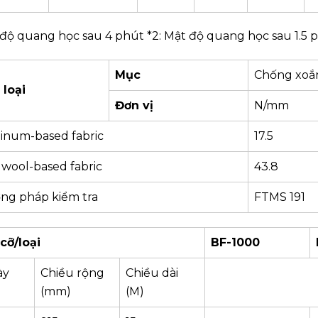
 độ quang học sau 4 phút *2: Mật độ quang học sau 1.5 
Mục
Chống xoắ
 loại
Đơn vị
N/mm
inum-based fabric
17.5
 wool-based fabric
43.8
ng pháp kiểm tra
FTMS 191
cỡ/loại
BF-1000
ày
Chiều rộng
Chiều dài
(mm)
(M)