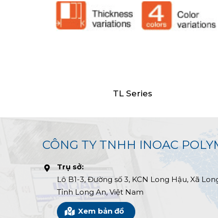
TL Series
CÔNG TY TNHH INOAC POLY
Trụ sở:
Lô B1-3, Đường số 3, KCN Long Hậu, Xã Lon
Tỉnh Long An, Việt Nam
Xem bản đồ