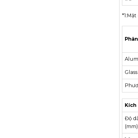
*1:Mật
Phân
Alum
Glass
Phươ
Kích 
Độ d
(mm)