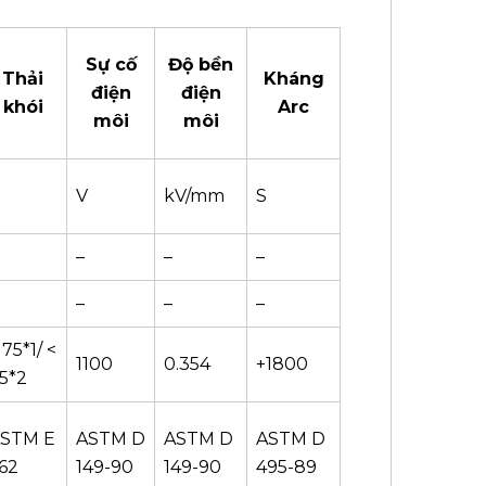
Sự cố
Độ bền
Thải
Kháng
điện
điện
khói
Arc
môi
môi
V
kV/mm
S
–
–
–
–
–
–
 75*1/ <
1100
0.354
+1800
5*2
STM E
ASTM D
ASTM D
ASTM D
62
149-90
149-90
495-89