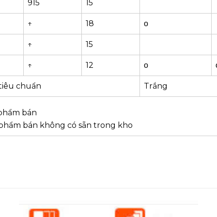
915
15
↑
18
ο
↑
15
↑
12
ο
tiêu chuẩn
Trắng
 phẩm bán
 phẩm bán không có sẵn trong kho