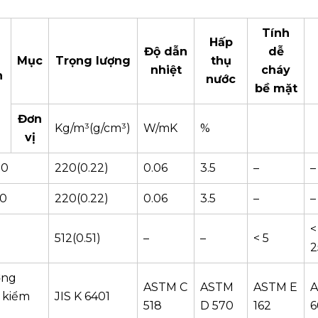
Tính
Hấp
Độ dẫn
dễ
Mục
Trọng lượng
thụ
nhiệt
cháy
n
nước
bề mặt
Đơn
Kg/m³(g/cm³)
W/mK
%
vị
20
220(0.22)
0.06
3.5
–
–
00
220(0.22)
0.06
3.5
–
–
<
512(0.51)
–
–
< 5
2
ơng
ASTM C
ASTM
ASTM E
A
 kiểm
JIS K 6401
518
D 570
162
6