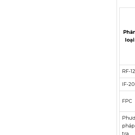
Phâ
loại
RF-1
IF-2
FPC
Phư
pháp
tra