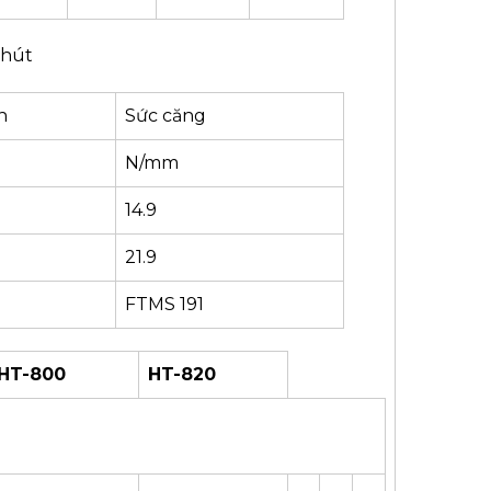
phút
n
Sức căng
N/mm
14.9
21.9
FTMS 191
HT-800
HT-820