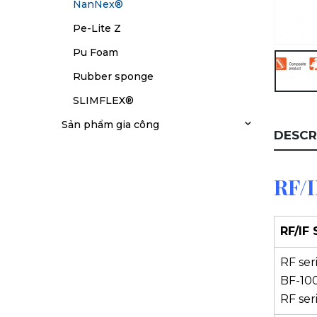
NanNex®
Pe-Lite Z
Pu Foam
Rubber sponge
SLIMFLEX®
Sản phẩm gia công
DESCR
RF/I
RF/IF 
RF ser
BF-100
RF ser