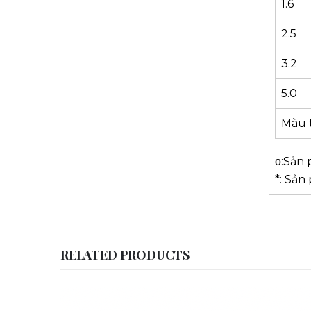
1.6
2.5
3.2
5.0
Màu 
ο:Sản
*: Sản
RELATED PRODUCTS