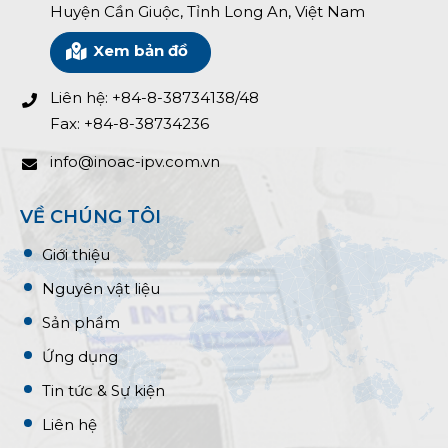
Huyện Cần Giuộc, Tỉnh Long An, Việt Nam
Xem bản đồ
Liên hệ: +84-8-38734138/48
Fax: +84-8-38734236
info@inoac-ipv.com.vn
VỀ CHÚNG TÔI
Giới thiệu
Nguyên vật liệu
Sản phẩm
Ứng dụng
Tin tức & Sự kiện
Liên hệ