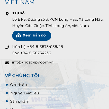
VIỆT NAM
Trụ sở:
Lô B1-3, Đường số 3, KCN Long Hậu, Xã Long Hậu,
Huyện Cần Giuộc, Tỉnh Long An, Việt Nam
Xem bản đồ
Liên hệ: +84-8-38734138/48
Fax: +84-8-38734236
info@inoac-ipv.com.vn
VỀ CHÚNG TÔI
Giới thiệu
Nguyên vật liệu
Sản phẩm