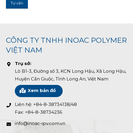
Tư vấn
CÔNG TY TNHH INOAC POLYMER
VIỆT NAM
Trụ sở:
Lô B1-3, Đường số 3, KCN Long Hậu, Xã Long Hậu,
Huyện Cần Giuộc, Tỉnh Long An, Việt Nam
Xem bản đồ
Liên hệ: +84-8-38734138/48
Fax: +84-8-38734236
info@inoac-ipv.com.vn